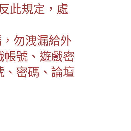
反此規定，處
碼，勿洩漏給外
戲帳號、遊戲密
號、密碼、論壇