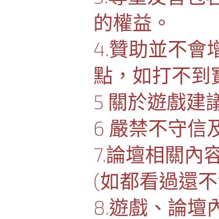
的權益。
4.贊助並不
點，如打不到
5 關於遊戲
6 嚴禁不守
7.論壇相關
(如都看過還
8.遊戲、論